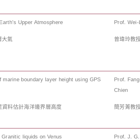
Earth’s Upper Atmosphere
Prof. Wei-
層大氣
曾瑋玲教
f marine boundary layer height using GPS
Prof. Fang
Chien
掩星資料估計海洋邊界層高度
簡芳菁教
 Granitic liquids on Venus
Prof. J. G.