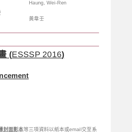
Haung, Wei-Ren
授
黃韋壬
畫
(
ESSSP 2016
)
ncement
簿封面影本
等三項資料以紙本或email交至系