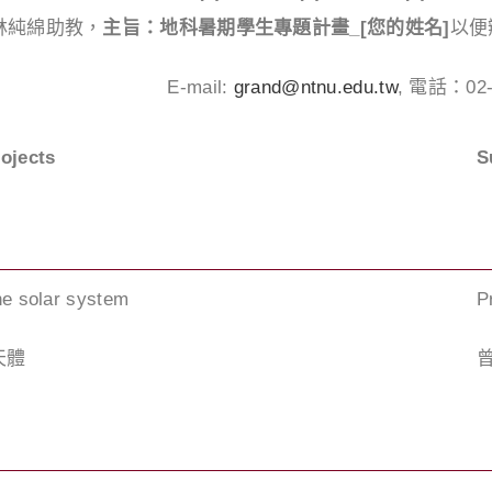
林純綿助教，
主旨：地科暑期學生專題計畫
_[
您的姓名
]
以便
E-mail:
grand@ntnu.edu.tw
, 電話：02-
rojects
S
he solar system
P
天體