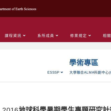
課程資訊
系所成員
修業規定
相
學術專區
ESSSP
大學聯合ALMA科創中心(t
2016
地球科學暑期學生專題研究計