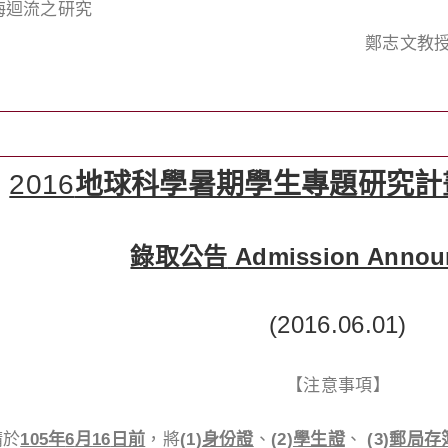
海迴流之研究
鄭志文教
2016
地球科學暑期學生專題研究計
錄取公告
Admission Annou
(2016.06.01)
【注意事項】
請於
105
年
6
月
16
日前
，將
(1)
身份證
、
(2)
學生證
、
(3)
郵局存