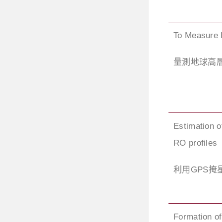
To Measure 
量測地球高
Estimation o
RO profiles
利用GPS
Formation of