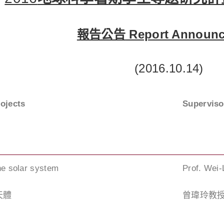
報告公告
Report Announ
(2016.10.14)
rojects
Superviso
he solar system
Prof. Wei-
天體
曾瑋玲教