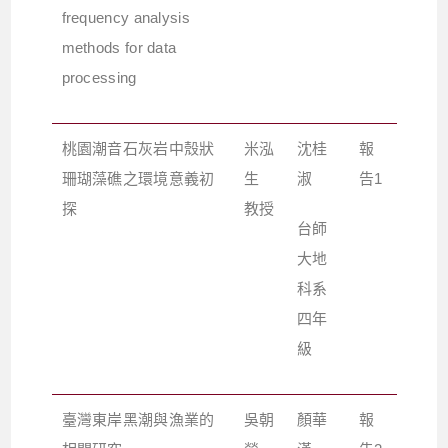
frequency analysis
methods for data
processing
桃園潮音石灰岩中殼狀
米泓
沈桂
報
珊瑚藻礁之環境意義初
生
淑
告1
探
教授
台師
大地
科系
四年
級
臺灣東岸黑潮與漁業的
吳朝
顏華
報