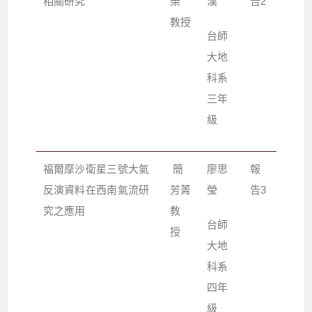
相關研究
榮
漢
告2
教授
台師
大地
科系
三年
級
福爾摩沙衛星三號大氣
簡
廖思
報
反演資料在西南氣流研
芳菁
瑩
告3
究之應用
教
台師
授
大地
科系
四年
級