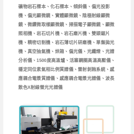
礦物岩石標本、化石標本、傾斜儀、偏光投影
機、偏光顯微鏡、
實體顯微鏡、陰極射線顯微
鏡、微鑽微取樣顯微鏡、
掃描電子顯微鏡、顯微
照相機、岩石切片機、岩石磨片機、
雙頭鋸片
機、精密切割機、岩石薄切片研磨機、單盤拋光
機、
真空抽氣機、烘箱、偏光儀、光纖燈、光譜
分析儀、
1500
度高溫
爐、活塞鋼圈高溫高壓儀、
穩定同位素氣相比例質譜儀、
雷射剝蝕系統、感
應耦合電漿質譜儀、感應耦合電漿光譜儀、
波長
散色
X
射線螢光光譜儀