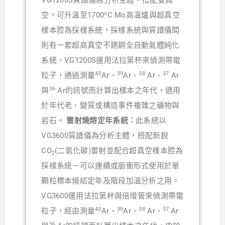
VG1200S質譜儀為分析主體，搭配雙真
o
空，可升溫至1700
C Mo高溫爐與超真空
樣本腔為採樣系統，採樣系統與質譜儀間
則有一套超高真空不銹鋼全自動氣體純化
系統，VG1200S運用法拉第杯來偵測帶電
40
39
38
37
粒子，通過測量
Ar、
Ar、
Ar、
Ar
36
與
Ar的訊號而計算出樣本之年代。適用
於年代老，變質或構造事件複雜之礦物與
岩石。
雷射燒熔定年系統︰
此系統以
VG3600質譜儀為分析主體，搭配新銳
CO
(二氧化碳)雷射並配合超真空樣本腔為
2
採樣系統－可以連續或脈衝形式使用於單
顆粒標本燒結定年及階段加溫分析之用。
VG3600運用法拉第杯與倍增管來偵測帶電
40
39
38
37
粒子，經由測量
Ar、
Ar、
Ar、
Ar
36