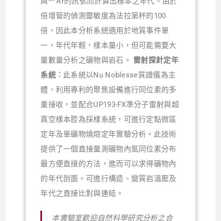
與
Ar的訊號而計算出樣本之年代。由於
倍增管的偵測靈敏度為法拉第杯的100
倍，因此本分析系統適用於地質事件單
一，年代年輕，樣本量小，但可能需要大
量數量分析之礦物與岩石。
雷射探針定年
系統︰
此系統以Nu Noblesse質譜儀為主
體，利用專利的聚焦設備進行同位素的多
重接收，並配合UP193-FX準分子雷射與超
真空樣本腔為採樣系統，可進行定點微區
定年及單礦物燒熔定年實驗分析。此技術
提供了一個直接量測礦物內氬同位素分布
最方便直接的方法，進而可以求得礦物內
的年代剖面。可進行構造、變質岩溫壓及
年代之直接比對與連結。
本實驗室歡迎自然科學研究分析之合