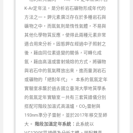
K-Ar定年法，是分析岩石礦物形成年代的
方法之一。鉀元素廣泛存在於多種岩石與
礦物之中，而氬氣則是惰性氣體，不易與
其他化學物質反應，使得此兩種元素非常
適合用來分析。固態鉀在經過中子照射之
後，藉由同位素退變的關係，可轉化成
氬，藉由高溫或雷射燒熔的方式，將礦物
與岩石中的氬氣釋放出來，進而量測岩石
或礦物的「絕對年代」。 本系的氬氬定年
實驗室承襲於過去國立臺灣大學地質學系
的氬氬定年實驗室－共有三套質譜儀分別
搭配可階段加溫式高溫爐，CO
雷射與
2
193nm準分子雷射，並於2017年移交至師
大。
階段加溫定年系統：
此系統以