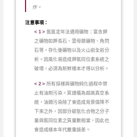
作。
注意事項：
< 1 >
氬氬定年法適用礦物：富含鉀
之礦物如鉀長石、雲母類礦物、角閃
石等，存化後礦物以及火山岩全岩分
析。因風化易造成鉀氬同位素系統之
破壞，必須為新鮮樣本才得以分析。
< 2 >
所有採樣與礦物純化過程中禁
止有油劑污染。質譜儀為超高真空系
統，油類污染除了會造成背景值降不
下來之外，因部分碳氫化合物之分子
量與氬同位素之質量數相當，因此也
會造成樣本年代嚴重誤差。