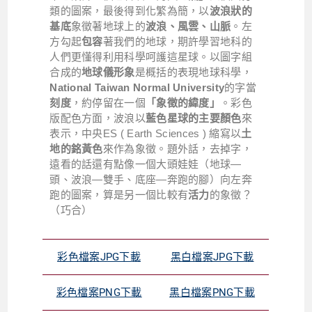
類的圖案，最後得到化繁為簡，以
波浪狀的
基底
象徵著地球上的
波浪、風雲、山脈
。左
方勾起
包容
著我們的地球，期許學習地科的
人們更懂得利用科學呵護這星球。以圖字組
合成的
地球儀形象
是概括的表現地球科學，
National Taiwan Normal University
的字當
刻度
，約停留在一個
「象徵的緯度」
。彩色
版配色方面，波浪以
藍色星球的主要顏色
來
表示，中央ES ( Earth Sciences ) 縮寫以
土
地的銘黃色
來作為象徵。題外話，去掉字，
遠看的話還有點像一個大頭娃娃（地球—
頭、波浪—雙手、底座—奔跑的腳）向左奔
跑的圖案，算是另一個比較有
活力
的象徵？
（巧合）
彩色檔案JPG下載
黑白檔案JPG下載
彩色檔案PNG下載
黑白檔案PNG下載