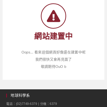
網站建置中
Oops... 看來這個網頁好像還在建置中呢
我們很快又會再見面了
敬請期待OuO b
地球科學系
電話：(02)7749-6379 | 分機：6379