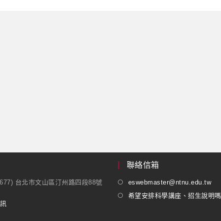
聯絡信箱
1677) 台北市文山區汀州路四段88號
eswebmaster@ntnu.edu.tw
希望安排科學講座、招生說明
訊