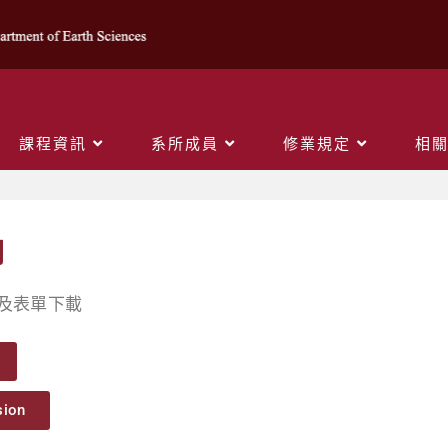
課程資訊
系所成員
修業規定
相
用
及表單下載
sion