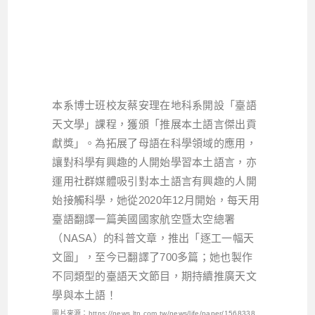
本系博士班校友蔡安理在地科系開設「臺語
天文學」課程，獲頒「推展本土語言傑出貢
獻獎」。為拓展了母語在科學領域的應用，
讓對科學有興趣的人開始學習本土語言，亦
運用社群媒體吸引對本土語言有興趣的人開
始接觸科學，她從2020年12月開始，每天用
臺語翻譯一篇美國國家航空暨太空總署
（NASA）的科普文章，推出「逐工一幅天
文圖」，至今已翻譯了700多篇；她也製作
不同類型的臺語天文節目，期持續推廣天文
學與本土語！
圖片來源：https://news.ltn.com.tw/news/life/paper/1568338