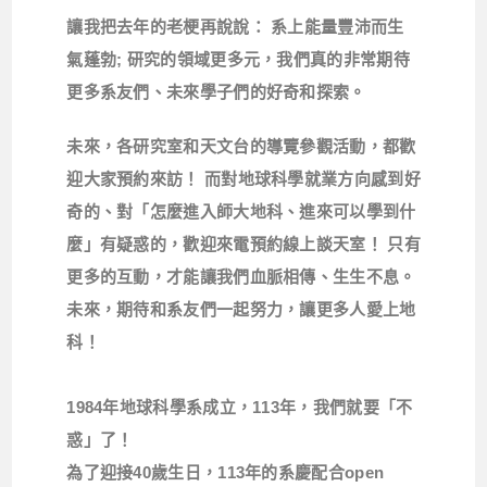
讓我把去年的老梗再說說
： 系上能量豐沛而生
氣蓬勃
;
研究的領域更多元，我們真的非常期待
更多系友們、未來學子們的好奇和探索。
未來，各研究室和天文台的導覽參觀活動，都歡
迎大家預約來訪！ 而對地球科學就業方向感到好
奇的、對「怎麼進入師大地科、進來可以學到什
麼」有疑惑的，歡迎來電預約線上談天室！ 只有
更多的互動，才能讓我們血脈相傳、生生不息。
未來，期待和系友們一起努力，讓更多人愛上地
科！
1984
年地球科學系成立，113年，我們就要「不
惑」了！
為了迎接
40
歲生日，113年
的系慶配合
open