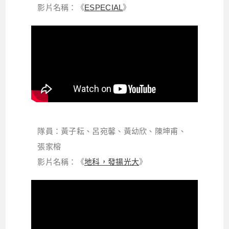
影片名稱：《
ESPECIAL
》
隊員：黃子耘、呂宛馨、黃幼欣、陳坤甫、
張家榕
影片名稱：《
地科，發揚光大
》