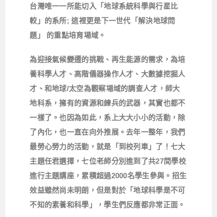
台灣唯一一所能切入「地球系統科學與行星比
較」的系所
;
這裡更是下一世代「解決地球問
題」 的重點培育場域。
為迎接氣候變遷的挑戰、再生能源的需求，為培
養科學人才、高階儀器操作人才、大數據挖掘人
才、和地球
/
太空為觀察場域的調查人才，師大
地科系，擁有的資源和練兵的武器，其實也都不
一樣了。也因為如此，系上大大小小的活動，除
了內化，也一直在向外推展。去年一整年，我們
最勞心勞力的活動，就是「到校列車」了！七大
主題任君選擇，七位老師分別進到了共
27
間學校
進行主題講座，累積超過
2000
名學生參與。招生
效益雖然尚未明朗，但是對於「地球科學是不可
不知的素養和科學」，學生們反應都非常正面。