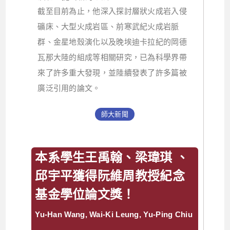
截至目前為止，他深入探討層狀火成岩入侵
礦床、大型火成岩區、前寒武紀火成岩脈
群、金星地殼演化以及晚埃迪卡拉紀的岡德
瓦那大陸的組成等相關研究，已為科學界帶
來了許多重大發現，並陸續發表了許多篇被
廣泛引用的論文。
師大新聞
本系學生王禹翰、梁瑋琪 、
邱宇平獲得阮維周教授紀念
基金學位論文獎！
Yu-Han Wang, Wai-Ki Leung, Yu-Ping Chiu