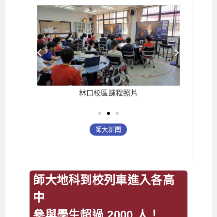
林口校區課程照片
片
師大新聞
師大地科到校列車進入各高
中
參與學生超過 2000 人！