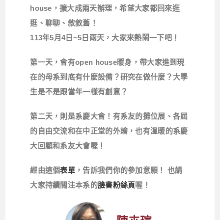
house
，擴大成兩天辦理，希望大家都回來逛
逛、聊聊、敘敘舊！
113年
5
月
4
日
~5
日兩天，大家來熱鬧
一下吧！
第一天，會有
open house
暖身，帶大家進到現
在的母系到底有什麼設備？研究在做什麼？大學
生是不是跟當年一樣有創意？
第二天，則是系慶大會！有系友的攤位展、各屆
的自由交流和在中正堂的外燴，也有溫暖的系慶
大回顧和系友大會喔！
經由這個
表單
，告訴我們你的參加意願！ 也請
大家持續關注本系的
臉書粉絲頁
喔！