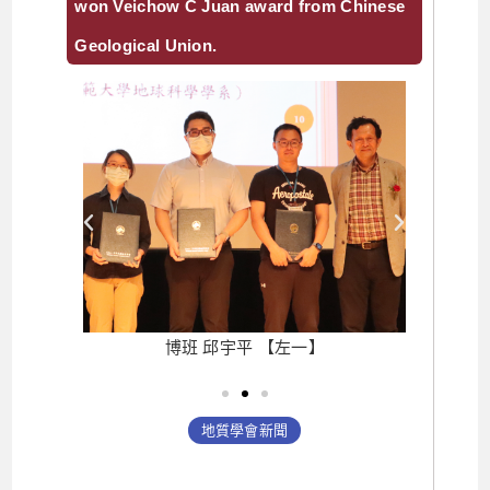
won Veichow C Juan award from Chinese
Geological Union.
】
博班 邱宇平 【左一】
地質學會新聞