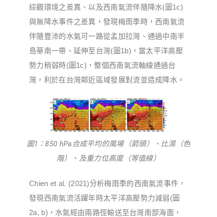
綜觀環境之差異、以及西南氣流伴隨降水(圖1c)
與無降水事件之差異，發現梅雨季時，西南氣流
伴隨豐沛的水氣可一路從孟加拉灣、通過中南半
島華南一帶、延伸至台灣(圖1b)，當太平洋高壓
勢力稍弱時(圖1c)，整個西南氣流軸線通過台
灣，利於在台灣鄰近區域發展對流並造成降水。
圖1：850 hPa合成平均的風場（箭頭）、比濕（色
階）、及重力位高度（等值線）
Chien et al. (2021)分析梅雨季的西南氣流事件，
發現西南氣流活躍年時太平洋高壓勢力減弱(圖
2a, b)，水氣經由兩路徑輸送至台灣南部海面，