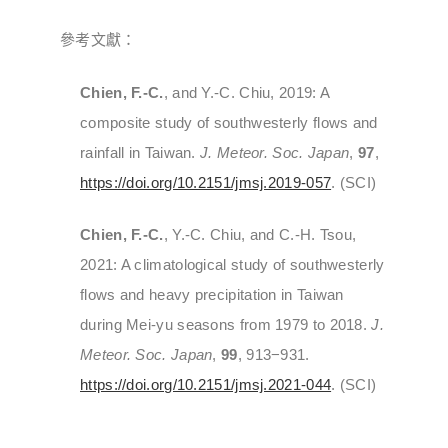
參考文獻：
Chien, F.-C.
, and Y.-C. Chiu, 2019: A
composite study of southwesterly flows and
rainfall in Taiwan.
J. Meteor. Soc. Japan
,
97
,
https://doi.org/10.2151/jmsj.2019-057
. (SCI)
Chien, F.-C.
, Y.-C. Chiu, and C.-H. Tsou,
2021: A climatological study of southwesterly
flows and heavy precipitation in Taiwan
during Mei-yu seasons from 1979 to 2018.
J.
Meteor. Soc. Japan
,
99
, 913−931.
https://doi.org/10.2151/jmsj.2021-044
. (SCI)