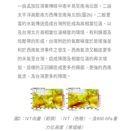
一由孟加拉灣東傳經中南半島至南海北部，二由
太平洋高壓南方西傳至南海北部(圖2b)，二股豐
富的水氣傳送造成台灣附近成為高相當位溫、以
及台灣北方高相當位溫梯度的環境，有利鋒面及
低壓帶的形成，台灣附近的氣壓梯度於是增強並
利於西南氣流事件之發生，西南氣流又輸送更多
的水氣至台灣，造成降雨及相當位溫的再次增
加，這樣的正回饋造成更多的鋒面、更強的西南
氣流、及台灣更多的降雨。
圖2：IVT向量（箭頭）、IVT（色階）、及850-hPa重
力位高度（等值線）