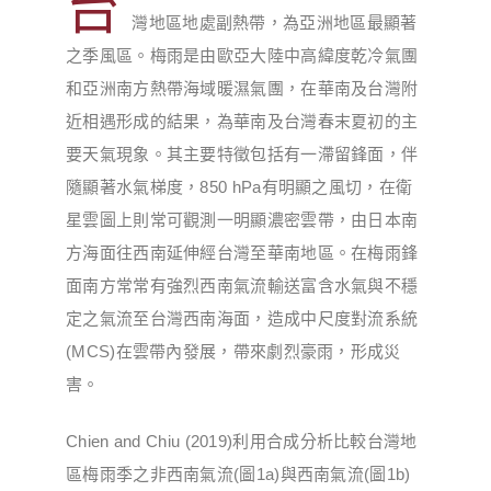
台
灣地區地處副熱帶，為亞洲地區最顯著
之季風區。梅雨是由歐亞大陸中高緯度乾冷氣團
和亞洲南方熱帶海域暖濕氣團，在華南及台灣附
近相遇形成的結果，為華南及台灣春末夏初的主
要天氣現象。其主要特徵包括有一滯留鋒面，伴
隨顯著水氣梯度，850 hPa有明顯之風切，在衛
星雲圖上則常可觀測一明顯濃密雲帶，由日本南
方海面往西南延伸經台灣至華南地區。在梅雨鋒
面南方常常有強烈西南氣流輸送富含水氣與不穩
定之氣流至台灣西南海面，造成中尺度對流系統
(MCS)在雲帶內發展，帶來劇烈豪雨，形成災
害。
Chien and Chiu (2019)利用合成分析比較台灣地
區梅雨季之非西南氣流(圖1a)與西南氣流(圖1b)