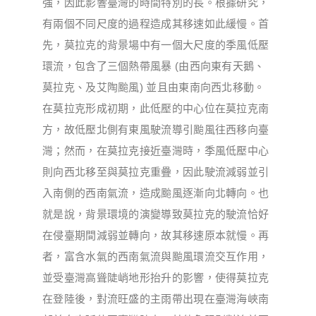
強，因此影響臺灣的時間特別的長。根據研究，
有兩個不同尺度的過程造成其移速如此緩慢。首
先，莫拉克的背景場中有一個大尺度的季風低壓
環流，包含了三個熱帶風暴 (由西向東有天鵝、
莫拉克、及艾陶颱風) 並且由東南向西北移動。
在莫拉克形成初期，此低壓的中心位在莫拉克南
方，故低壓北側有東風駛流導引颱風往西移向臺
灣；然而，在莫拉克接近臺灣時，季風低壓中心
則向西北移至與莫拉克重疊，因此駛流減弱並引
入南側的西南氣流，造成颱風逐漸向北轉向。也
就是說，背景環境的演變導致莫拉克的駛流恰好
在侵臺期間減弱並轉向，故其移速原本就慢。再
者，富含水氣的西南氣流與颱風環流交互作用，
並受臺灣高聳陡峭地形抬升的影響，使得莫拉克
在登陸後，對流旺盛的主雨帶出現在臺灣海峽南