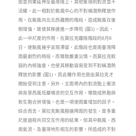
部並向東延伸至臺灣陸上，其他象限則對流並不
活耀，此一相對於颱風中心的不對稱潛熱釋放作
用，在颱風向北北西離開的階段，造成颱風在後
側增強，故使其移速進一步降低 (圖1)。因此，
此一中尺度的作用，在莫拉克離陸階段的8月8
日，使颱風幾乎呈現滯留，此階段也是南臺灣降
雨最劇烈的時段，而導致嚴重災情。而莫拉克較
弱的內核強度，也使其移動容易受到不對稱潛熱
釋放的影響 (圖1)，而此種作用也是由莫拉克才
開始受到注意。另外，主雨帶內的對流胞上衝流
與背景西風低層噴流的交互作用，導致成熟胞與
新生胞合併增強，也是一項使雨量增加的因子。
綜合而言，莫拉克颱風極端降雨的發生，是多重
尺度過程共同交互作用的結果，但其中颱風、西
南氣流、及臺灣地形相互的影響，所造成的不對