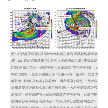
圖1 不對稱潛熱釋放影響2009年莫拉克颱風移動速度示意
圖。(a) 莫拉克颱風與 (b) 其他大多數相似位置 (臺灣海峽
北部) 颱風之情況。各圖中顯示地面氣壓 (灰色等壓線)、水
平風 (風標)、及降水強度分布 (公釐/小時，色階)，以及環
境氣流 (駛流) 的作用 (咖啡色)、潛熱釋放 (橘色)、及合併
後颱風最終的運動向量 (黑色粗矢線)。由於伴隨強烈的西
南氣流，莫拉克的降水和潛熱釋放非常不對稱，且集中在
颱風中心南側與台灣西南部，同時其中心附近結構鬆散，
僅有零星對流活動，這些特徵皆與多數其它颱風不同。此