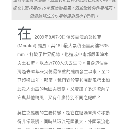
處 (b) 圖採用2015年蘇迪勒颱風，假設駛流的作用相同，
但潛熱釋放的作用則相對很小 (示意)。
在
2009年8月7-9日侵襲臺灣的莫拉克
(Morakot) 颱風，其48 h最大累積雨量高達2635
mm，打破了世界紀錄，也造成中南部嚴重淹水
與土石流，以及近700人失去生命。自從這個臺
灣過去60年來災情最慘重的颱風發生以來，至今
已超過10年，那麼，我們對於莫拉克颱風帶來如
此驚人雨量的原因與機制，又增加了多少瞭解？
它與其他颱風，又有什麼特別不同之處呢？
莫拉克颱風的主要特徵，是它在經過臺灣時移動
得非常緩慢，同時其環流範圍很大、外圍環流也