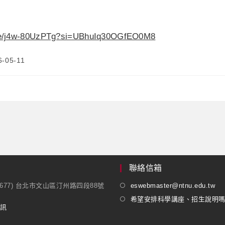
.be/j4w-80UzPTg?si=UBhuIq30OGfEO0M8
6-05-11
聯絡信箱
1677) 台北市文山區汀州路四段88號
eswebmaster@ntnu.edu.tw
希望安排科學講座、招生說明
訊