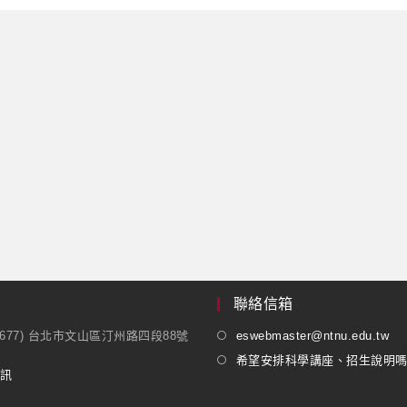
聯絡信箱
1677) 台北市文山區汀州路四段88號
eswebmaster@ntnu.edu.tw
希望安排科學講座、招生說明
訊