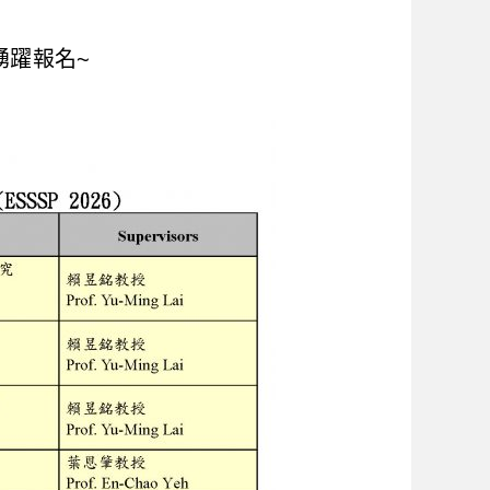
踴躍報名~