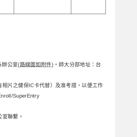
系辦公室(
路線圖如附件
)。師大分部地址：台
相片之健保IC卡代替）及准考證，以便工作
ll/SuperEntry
公室聯繫。