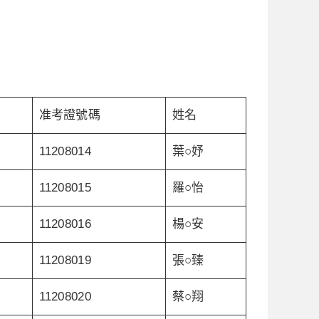
准考證號碼
姓名
11208014
葉○妤
11208015
羅○怡
11208016
楊○安
11208019
張○臻
11208020
蔡○翔