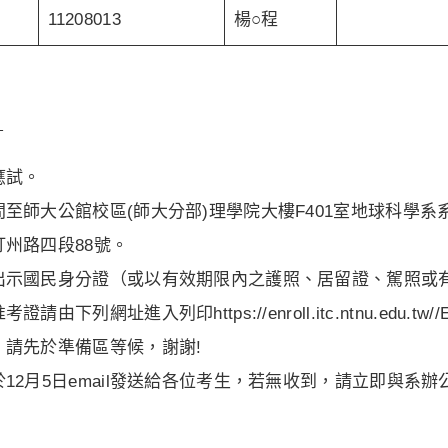
11208013
楊○程
：
應試。
至師大公館校區(師大分部)理學院大樓F401室地球科學系
州路四段88號。
出示國民身分證（或以有效期限內之護照、居留證、駕照或有
由下列網址進入列印https://enroll.itc.ntnu.edu.tw//Enro
，請先於準備區等候，謝謝!
12月5日email發送給各位考生，若無收到，請立即與系辦