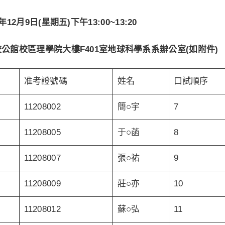
年
12
月
9
日
(
星期五
)
下午
13:00~13:20
公館校區理學院大樓F401室地球科學系系辦公室(
如附件
)
准考證號碼
姓名
口試順序
11208002
簡○宇
7
11208005
于○菡
8
11208007
張○祐
9
11208009
莊○亦
10
11208012
蘇○弘
11