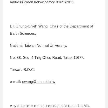
address given below before 03/21/2021.
Dr. Chung-Chieh Wang, Chair of the Department of
Earth Sciences,
National Taiwan Normal University,
No. 88, Sec. 4 Ting-Chou Road, Taipei 11677,
Taiwan, R.O.C.
e-mail:
cwang@ntnu.edu.tw
Any questions or inquiries can be directed to Ms.