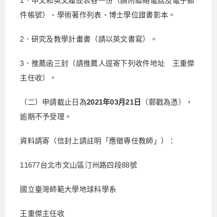
1．中文和英文履歷表各一份（請附聯絡電話及電子郵
件帳號）、學術著作列表、博士學位證書影本。
2．研究及教學計畫書（請以英文書寫）。
3．推薦函三封（請推薦人逕寄下列收件地址 王重傑
主任收）。
（二）申請截止日為
2021年03月21日
（郵戳為憑），
逾期不予受理。
資料請寄（信封上請註明「應徵專任教師」）：
11677台北市文山區汀州路四段88號
國立臺灣師範大學地球科學系
王重傑主任收