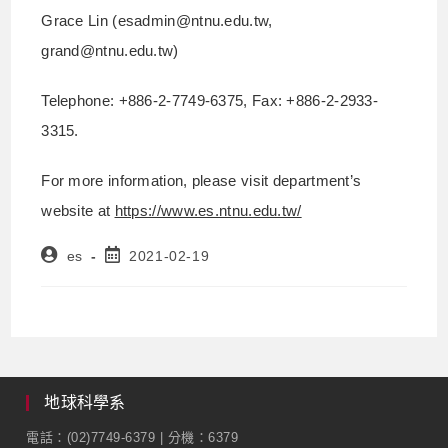
Grace Lin (esadmin@ntnu.edu.tw,
grand@ntnu.edu.tw)
Telephone: +886-2-7749-6375, Fax: +886-2-2933-
3315.
For more information, please visit department’s
website at
https://www.es.ntnu.edu.tw/
es
2021-02-19
地球科學系
電話：(02)7749-6379 | 分機：6379