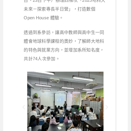
日、23日下午）辦理四梯次「2025地科大
未來－探索專長半日營」，打造數個
Open House 體驗。
透過到系參訪，讓高中教師與高中生一同
體會地球科學課程的奧妙，了解師大地科
的特色與就業方向，並增加系所知名度，
共計74人次參加。